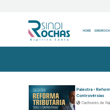
HOME
SINDIROC
Palestra • Reform
Controvérsias
Cachoeiro de It