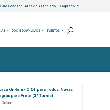
Fale Conosco
Área do Associado
Emprego
RIAS
DOC. E DOWNLOADS
EVENTOS
urso On-line • CIOT para Todos: Novas
egras para Frete (3ª Turma)
Online