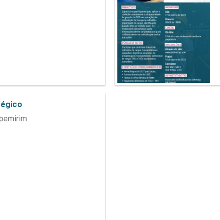
tégico
apemirim