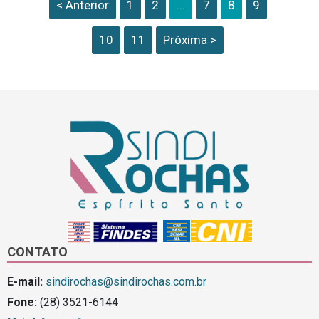
< Anterior
1
2
...
7
8
9
10
11
Próxima >
CONTATO
E-mail:
sindirochas@sindirochas.com.br
Fone:
(28) 3521-6144