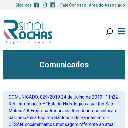
Siga-nos:
Fale Conosco
Área do Associado
Comunicados
COMUNICADO: 029/2019
24 de Julho de 2019 . 11h22
Ref.: Informação – “Estado Hidrológico atual Rio São
Mateus” À Empresa Associada,Atendendo solicitação
da Companhia Espírito Santense de Saneamento –
CESAN, encaminhamos mensagem referente ao atual