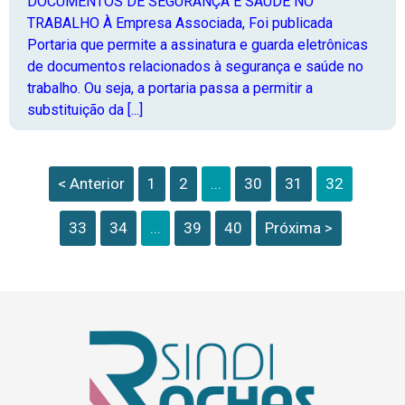
DOCUMENTOS DE SEGURANÇA E SAÚDE NO
TRABALHO À Empresa Associada, Foi publicada
Portaria que permite a assinatura e guarda eletrônicas
de documentos relacionados à segurança e saúde no
trabalho. Ou seja, a portaria passa a permitir a
substituição da [...]
< Anterior
1
2
...
30
31
32
33
34
...
39
40
Próxima >